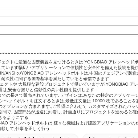
ェクトに最適な固定装置を見つけるときは YONGBIAO アレンヘッ
れています幅広いアプリケーションで信頼性と安全性を備えた接続を提供
DIN/ANSI のYONGBIAO アレンヘッドボルトは,中国のチェジアンで製造さ
と耐久性に関する国際基準を満たしていると確信できます.
ジェクトや 大規模な建設プロジェクトで働いていますが YONGBIAO
置は,安全な握りと信頼性の高い性能を提供します..
mまでの長さで販売されています. デザインは,あなたの特定のアプリケ
 アレンヘッドボルトを注文するときは,最低注文量は 10000 枚であるこ
のオプションが含まれます.,ご希望に合わせて カスタマイズされたパッ
達期間で, 固定部品が迅速に到着し, 計画通りにプロジェクトを進めると確信で
きるようにする.
GBIAO アレンヘッドボルトは,様々な機械および建設アプリケーショ
頼して,仕事を正しく行う.