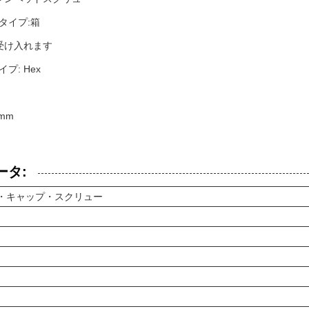
タイプ:箱
 受け入れます
プ: Hex
5mm
ータ:
・キャップ・スクリュー