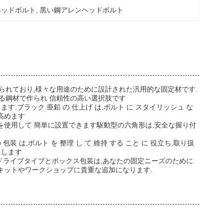
ンヘッドボルト
, 
黒い鋼アレンヘッドボルト
しても知られており,様々な用途のために設計された汎用的な固定材です.
ある鋼材で作られ 信頼性の高い選択肢です
.ブラック 亜鉛 の 仕上げ は,ボルト に スタイリッシュ な
を高めます
を使用して 簡単に設置できます駆動型の六角形は,安全な握り付
は,ボルト を 整理 し て 維持 する こと に 役立ち,取り扱
にします
スドライブタイプとボックス包装は,あなたの固定ニーズのために
キットやワークショップに貴重な追加になります.