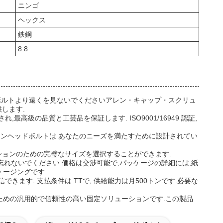
ニンゴ
ヘックス
鉄鋼
8.8
ドボルトより遠くを見ないでくださいアレン・キャップ・スクリュ
します.
れ,最高級の品質と工芸品を保証します. ISO9001/16949 認証,
 アレンヘッドボルトは あなたのニーズを満たすために設計されてい
ーションのための完璧なサイズを選択することができます.
とを忘れないでください.価格は交渉可能で,パッケージの詳細には,紙
ケージングです
きます. 支払条件は TTで, 供給能力は月500トンです.必要な
ンのための汎用的で信頼性の高い固定ソリューションです.この製品