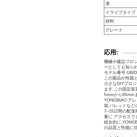
港
ドライブタイプ
材料
グレード
応用:
機械や建設プロジ
ーとしても知ら
モデル番号 GB/
この製品が性能
小さなDIYプロ
ます.この固定装
5mmから85m
YONGBIAO
箱,パレットなど
7~25日間の配
量に アクセスで
総合的に,YON
の品質と性能に信