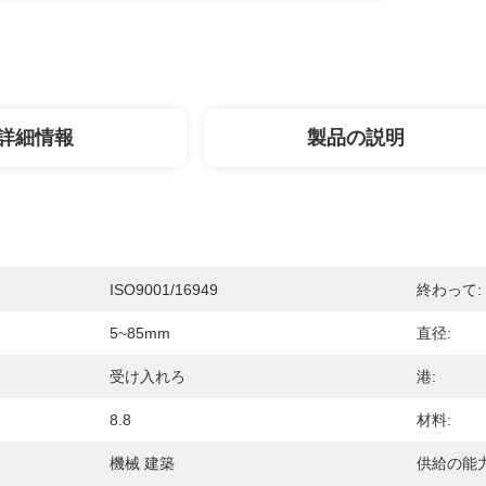
詳細情報
製品の説明
ISO9001/16949
終わって:
5~85mm
直径:
受け入れろ
港:
8.8
材料:
機械 建築
供給の能力