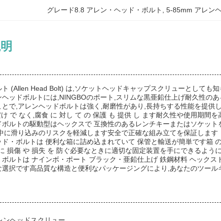
グレード8.8 アレン・ヘッド・ボルト
, 
5-85mm アレ
説明
 (Allen Head Bolt) は,ソケットヘッドキャップスクリューと
ヘッドボルトには,NINGBOのポート,スリムな黒亜鉛仕上げ耐久性の
とで,アレンヘッドボルトは強く,耐磨性があり,長持ちする性能を提供します
だけ で なく,腐食 に 対し て の 保護 も 提供 し ます耐久性や使用期間
ドボルトの駆動型はヘックスで 互換性のあるレンチキーまたはソケット
縮中に滑り込みのリスクを軽減します安全で正確な組み立てを保証します
・ボルトは 便利な箱に詰め込まれていて 保管と輸送が簡単です箱 の 包装 
間 に 損傷 や 損失 を 防ぐ必要なときに適切な固定装置を手にできるよう
ボルトは ナインボ・ポート ブラック・亜鉛仕上げ 鉄鋼材料 ヘック
な選択です高品質な構造と便利なパッケージングにより,あなたのツール
アレンヘッドスクリュー