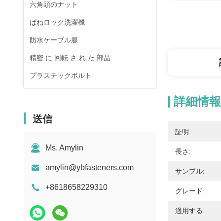
六角頭のナット
ばねロック洗濯機
防水ケーブル腺
精密 に 回転 さ れ た 部品
プラスチックボルト
詳細情報
送信
証明:
Ms. Amylin
長さ:
amylin@ybfasteners.com
サンプル:
+8618658229310
グレード:
適用する: