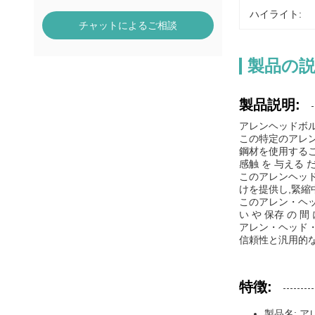
ハイライト:
チャットによるご相談
製品の
製品説明:
アレンヘッドボルト
この特定のアレン
鋼材を使用するこ
感触 を 与える 
このアレンヘッ
けを提供し,緊
このアレン・ヘッド
い や 保存 の 
アレン・ヘッド・
信頼性と汎用的
特徴:
製品名: 