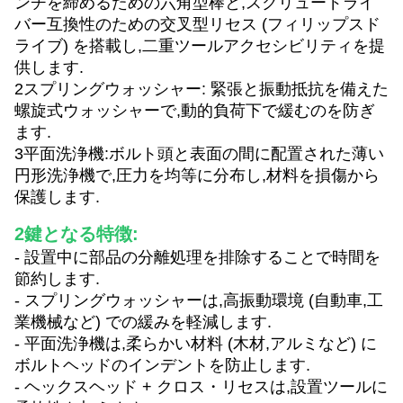
ンチを締めるための六角型棒と,スクリュードライ
バー互換性のための交叉型リセス (フィリップスド
ライブ) を搭載し,二重ツールアクセシビリティを提
供します.
2スプリングウォッシャー: 緊張と振動抵抗を備えた
螺旋式ウォッシャーで,動的負荷下で緩むのを防ぎ
ます.
3平面洗浄機:ボルト頭と表面の間に配置された薄い
円形洗浄機で,圧力を均等に分布し,材料を損傷から
保護します.
2鍵となる特徴:
- 設置中に部品の分離処理を排除することで時間を
節約します.
- スプリングウォッシャーは,高振動環境 (自動車,工
業機械など) での緩みを軽減します.
- 平面洗浄機は,柔らかい材料 (木材,アルミなど) に
ボルトヘッドのインデントを防止します.
- ヘックスヘッド + クロス・リセスは,設置ツールに