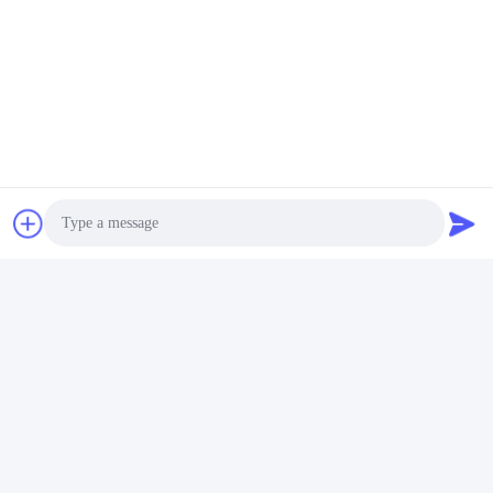
グレード5 - グレード12.9 ヘ
グレード10.9 ヘックスフレ
ックスヘッドボルト 完全ス
ンズヘッドボルト,洗濯機付
レッド 6 面ボルト
き自動車ヘックスボルト
お問い合わせ
お問い合わせ
Photo
Video Call
M3 - M36 ヘックスヘッドボ
Audio Call
ルト 半糸 メトリック フレン
ズヘッドボルト