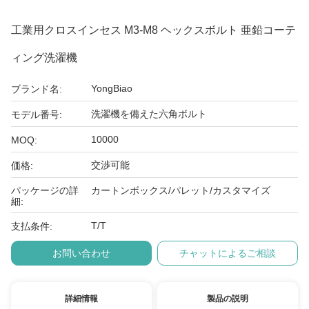
工業用クロスインセス M3-M8 ヘックスボルト 亜鉛コーテ
ィング洗濯機
YongBiao
ブランド名:
洗濯機を備えた六角ボルト
モデル番号:
10000
MOQ:
交渉可能
価格:
パッケージの詳
カートンボックス/パレット/カスタマイズ
細:
T/T
支払条件:
お問い合わせ
チャットによるご相談
詳細情報
製品の説明