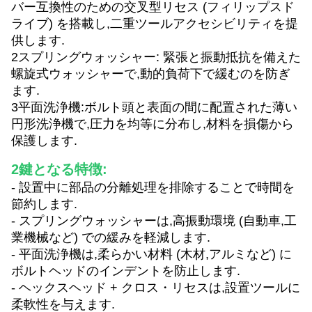
バー互換性のための交叉型リセス (フィリップスド
ライブ) を搭載し,二重ツールアクセシビリティを提
供します.
2スプリングウォッシャー: 緊張と振動抵抗を備えた
螺旋式ウォッシャーで,動的負荷下で緩むのを防ぎ
ます.
3平面洗浄機:ボルト頭と表面の間に配置された薄い
円形洗浄機で,圧力を均等に分布し,材料を損傷から
保護します.
2鍵となる特徴:
- 設置中に部品の分離処理を排除することで時間を
節約します.
- スプリングウォッシャーは,高振動環境 (自動車,工
業機械など) での緩みを軽減します.
- 平面洗浄機は,柔らかい材料 (木材,アルミなど) に
ボルトヘッドのインデントを防止します.
- ヘックスヘッド + クロス・リセスは,設置ツールに
柔軟性を与えます.