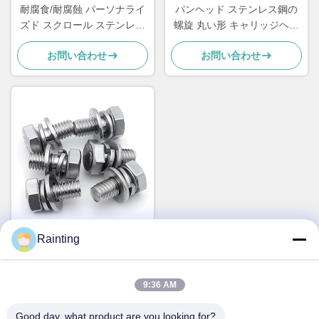
耐腐食/耐腐蝕 パーソナライ
パンヘッド ステンレス鋼の
ズド スクロール ステンレス
螺旋 丸い形 キャリッジヘッ
ソーケット ヘッド キャップ
ド 螺旋 M16
お問い合わせ
お問い合わせ
スクロール
Rainting
M2 - M16 ステンレス・スチ
ール ヘクサゴン・スクリュ
ー ステンレス・スチール・
9:36 AM
お問い合わせ
ヘックス・ヘッド・ボルト
Good day, what product are you looking for?