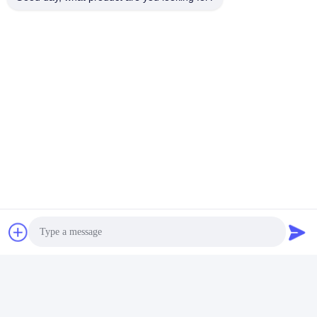
迅速な連絡
住所
ルフェン産業公園No.1 武蔵野市 陰州区 津江市
Tel
+86--18658229310
メール
amylin@ybfasteners.com
プライバシーポリシー規約
|
地図
| 中国の良質 鍋のヘッドねじ
メーカー。Copyright© 2025-2026 NINGBO YONGBIAO
FASTENER CO.,LTD . 複製権所有。
Photo