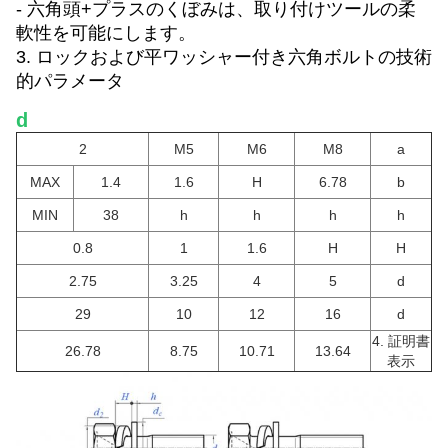
- 六角頭+プラスのくぼみは、取り付けツールの柔
軟性を可能にします。
3. ロックおよび平ワッシャー付き六角ボルトの技術
的パラメータ
d
2
M5
M6
M8
a
MAX
1.4
1.6
H
6.78
b
MIN
38
h
h
h
h
0.8
1
1.6
H
H
2.75
3.25
4
5
d
2
9
10
12
16
d
4. 証明書
2
6.78
8.75
10.71
13.64
表示