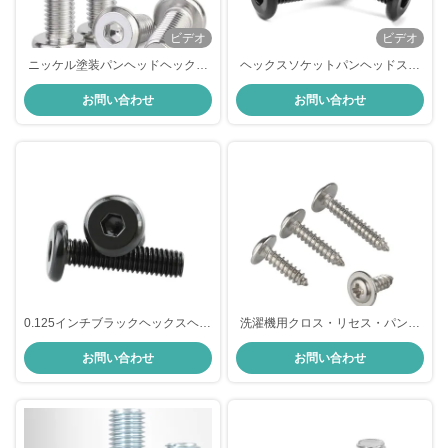
ビデオ
ビデオ
ニッケル塗装パンヘッドヘックス
ヘックスソケットパンヘッドスク
スクリュー M3 X 10mmスクリュ
リュー 亜鉛パンヘッド 黒いスクリ
お問い合わせ
お問い合わせ
ー 幅広い用途
ュー M8 家具用
0.125インチブラックヘックスヘッ
洗濯機用クロス・リセス・パン・
ドスクリュー M5 M6パンヘッドヘ
ヘッド・ウォッシャー・スクリュ
お問い合わせ
お問い合わせ
クサゴンスクリュー
ー DIN968 洗濯機用セルフ・タッ
ピング・スクリュー