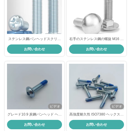
ステンレス鋼パンヘッドスクリュ
右手のステンレス鋼の螺旋 M16 パ
ー M2 フィリップスパンヘッドマ
ンヘッド 木の螺旋 オーダーメイド
お問い合わせ
お問い合わせ
シンスクリュー
ビデオ
ビデオ
グレード10.9 炭鋼パンヘッド ヘッ
高強度耐久性 ISO7380 ヘックスソ
クスソケット コラー付き綿の螺栓
ケットパンヘッド コラー付き綿の
お問い合わせ
お問い合わせ
螺栓