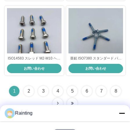
ISO14583 スレッド M2-M10 ヘッ
亜鉛 ISO7380 スタンダード パン
クスソケット パンヘッド 強力な接
ヘッド ヘックスソケット ボタン
お問い合わせ
お問い合わせ
続のための機械螺栓
スクリュー コラー
1
2
3
4
5
6
7
8
Rainting