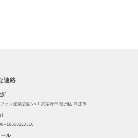
な連絡
住所
フェン産業公園No.1 武蔵野市 陰州区 津江市
el
86--18658229310
メール