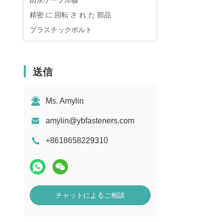
防水ケーブル腺
精密 に 回転 さ れ た 部品
プラスチックボルト
送信
Ms. Amylin
amylin@ybfasteners.com
+8618658229310
チャットによるご相談