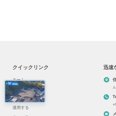
クイックリンク
迅速
ホーム
ル
会社情報
T
製品
+
適用する