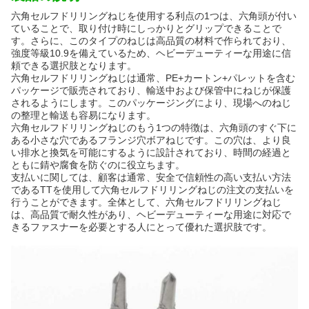
六角セルフドリリングねじを使用する利点の1つは、六角頭が付い
ていることで、取り付け時にしっかりとグリップできることで
す。さらに、このタイプのねじは高品質の材料で作られており、
強度等級10.9を備えているため、ヘビーデューティーな用途に信
頼できる選択肢となります。
六角セルフドリリングねじは通常、PE+カートン+パレットを含む
パッケージで販売されており、輸送中および保管中にねじが保護
されるようにします。このパッケージングにより、現場へのねじ
の整理と輸送も容易になります。
六角セルフドリリングねじのもう1つの特徴は、六角頭のすぐ下に
ある小さな穴であるフランジ穴ボアねじです。この穴は、より良
い排水と換気を可能にするように設計されており、時間の経過と
ともに錆や腐食を防ぐのに役立ちます。
支払いに関しては、顧客は通常、安全で信頼性の高い支払い方法
であるTTを使用して六角セルフドリリングねじの注文の支払いを
行うことができます。全体として、六角セルフドリリングねじ
は、高品質で耐久性があり、ヘビーデューティーな用途に対応で
きるファスナーを必要とする人にとって優れた選択肢です。