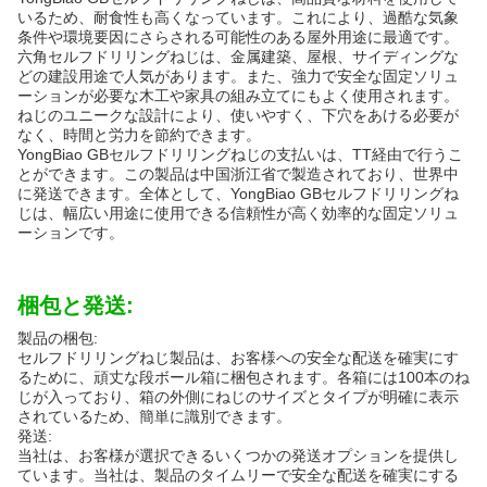
いるため、耐食性も高くなっています。これにより、過酷な気象
条件や環境要因にさらされる可能性のある屋外用途に最適です。
六角セルフドリリングねじは、金属建築、屋根、サイディングな
どの建設用途で人気があります。また、強力で安全な固定ソリュ
ーションが必要な木工や家具の組み立てにもよく使用されます。
ねじのユニークな設計により、使いやすく、下穴をあける必要が
なく、時間と労力を節約できます。
YongBiao GBセルフドリリングねじの支払いは、TT経由で行うこ
とができます。この製品は中国浙江省で製造されており、世界中
に発送できます。全体として、YongBiao GBセルフドリリングね
じは、幅広い用途に使用できる信頼性が高く効率的な固定ソリュ
ーションです。
梱包と発送:
製品の梱包:
セルフドリリングねじ製品は、お客様への安全な配送を確実にす
るために、頑丈な段ボール箱に梱包されます。各箱には100本のね
じが入っており、箱の外側にねじのサイズとタイプが明確に表示
されているため、簡単に識別できます。
発送:
当社は、お客様が選択できるいくつかの発送オプションを提供し
ています。当社は、製品のタイムリーで安全な配送を確実にする