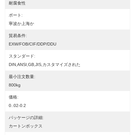
耐腐食性
ポート:
寧波か上海か
貿易条件:
EXW/FOB/CIF/DDP/DDU
スタンダード:
DIN,ANSI,GB,JIS,カスタマイズされた
最小注文数量:
800kg
価格:
0..02-0.2
パッケージの詳細:
カートンボックス