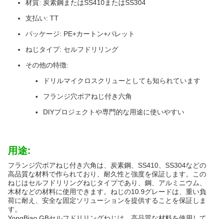
材質: 炭素鋼またはSS410またはSS304
支払い: TT
パッケージ: PE+カートン+パレット
ねじタイプ: セルフドリリング
その他の特徴:
ドリルマイクロスクリューとしても知られています
フランジ穴ボアねじ付き六角
DIYプロジェクトや専門的な用途に使いやすい
用途:
フランジ穴ボアねじ付き六角は、炭素鋼、SS410、SS304などの
高品質な材料で作られており、耐久性と強度を保証します。この
ねじはセルフドリリングねじタイプであり、鋼、アルミニウム、
木材などの材料に使用できます。ねじの10.9グレードは、重い負
荷に耐え、安全な固定ソリューションを提供することを保証しま
す。
YongBiao GBセルフドリリングねじは、高品質な材料を使用して