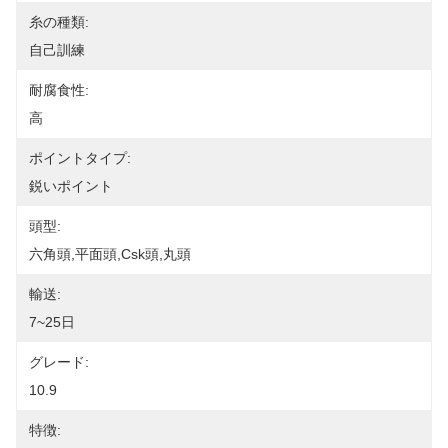
糸の種類:
自己訓練
耐腐食性:
高
ポイントタイプ:
鋭いポイント
頭型:
六角頭,平面頭,Csk頭,丸頭
輸送:
7~25日
グレード:
10.9
特徴: